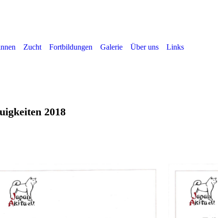
innen
Zucht
Fortbildungen
Galerie
Über uns
Links
uigkeiten 2018